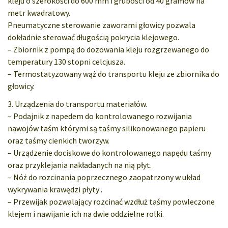
kleju o szerokości do 600 mm i grubości od 40 gramów na
metr kwadratowy.
Pneumatyczne sterowanie zaworami głowicy pozwala
dokładnie sterować długością pokrycia klejowego.
– Zbiornik z pompą do dozowania kleju rozgrzewanego do
temperatury 130 stopni celcjusza.
– Termostatyzowany wąż do transportu kleju ze zbiornika do
głowicy.
3. Urządzenia do transportu materiałów.
– Podajnik z napedem do kontrolowanego rozwijania
nawojów taśm którymi są taśmy silikonowanego papieru
oraz taśmy cienkich tworzyw.
– Urządzenie dociskowe do kontrolowanego napędu taśmy
oraz przyklejania nakładanych na nią płyt.
– Nóż do rozcinania poprzecznego zaopatrzony w układ
wykrywania krawędzi płyty .
– Przewijak pozwalający rozcinać wzdłuż taśmy powleczone
klejem i nawijanie ich na dwie oddzielne rolki.