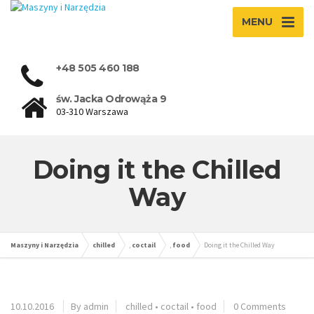
MENU
+48 505 460 188
św. Jacka Odrowąża 9
03-310 Warszawa
Doing it the Chilled
Way
Maszyny i Narzędzia
chilled
,
coctail
,
food
Doing it the Chilled Way
10.10.2016
By admin
chilled
•
coctail
•
food
0 Comments